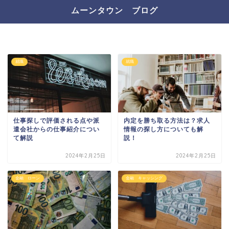
ムーンタウン ブログ
就職
就職
仕事探しで評価される点や派
内定を勝ち取る方法は？求人
遣会社からの仕事紹介につい
情報の探し方についても解
て解説
説！
2024年2月25日
2024年2月25日
金融 ローン
金融 キャッシング